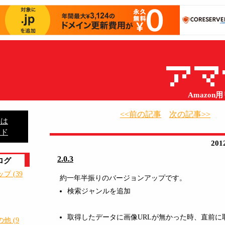
Amazo
<<前の記事
次の記事>>
とは
ード
20
2.0.3
ログ
 (39
約一年半振りのバージョンアップです。
検索ジャンルを追加
取得したデータに画像URLが無かった時、直前に
他 (9