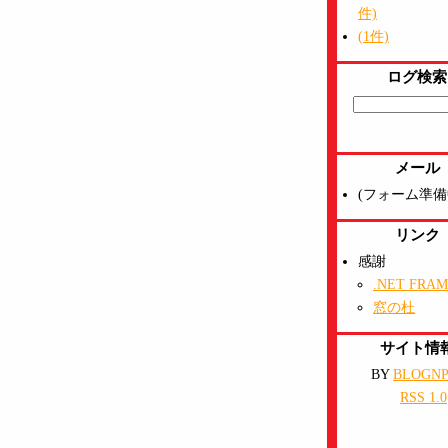
件)
(1件)
ログ検索
メール
(フォーム準備
リンク
感謝
.NET FRA
窓の杜
サイト情
BY
BLOGN
RSS 1.0