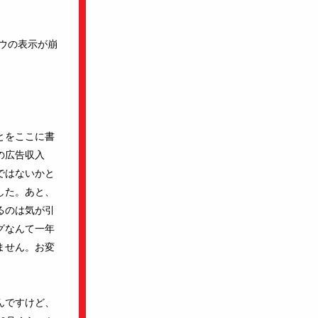
ドウの表示が崩
とをここに書
の広告収入
ではないかと
した。あと、
るのは気が引
グなんて一年
ません。お変
んですけど、