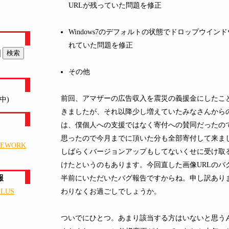
URLが残っていた問題を修正
Windows7のデフォルトの状態でドロップウイン
れていた問題を修正
その他
前回、アマザーの広告収入を震災の義援金にしたこ
中)
きましたが、それ以降少し増えていたみなさんから
は、僕個人への支援ではなく寄付への賛同だったの
思ったので今月までに頂いた分も全部寄付して来ま
MEWORK
しばらくバージョンアップもしてないくせに受け取
けたというのもあります。今回直した画像URLのバ
報
半前にいただいたバグ報告ですからね。申し訳あり
わりなくお過ごしでしょうか。
PLUS
ついでにひとつ。あまり該当する方はいないと思う