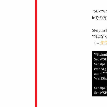
ついでに
irでの
Slei
ではな
（→
ダ
'//S
Set WSHS
Set slpO
cmdArg 
am = """
WSHShe
Set slpO
Set WSH