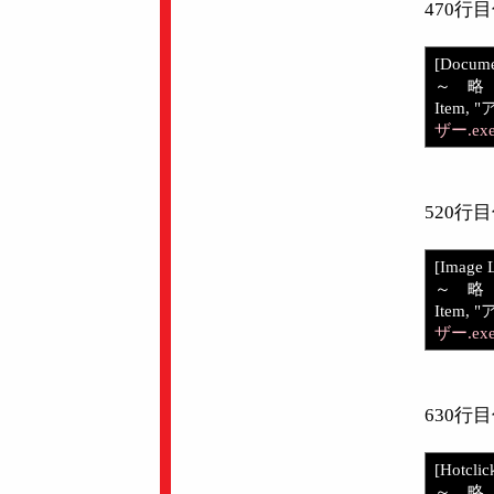
470
[Docume
～ 略
Item, 
ザー.ex
520
[Image 
～ 略
Item, 
ザー.ex
630
[Hotcli
～ 略