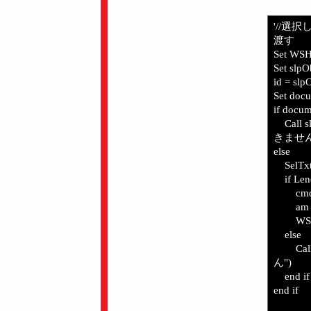
'//選
渡す
Set WSHS
Set slpO
id = sl
Set doc
if docum
Call 
きません
else
SelTxt 
if Len(
cmdArg
am = 
WSHSh
else
Call 
ん")
end if
end if