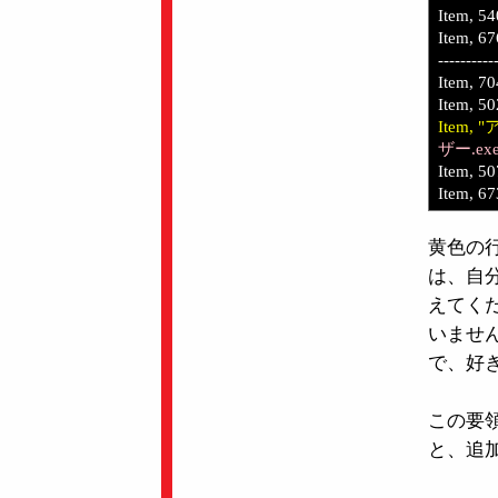
Item, 5
Item, 6
----------
Item, 70
Item, 50
Item, 
ザー.ex
Item, 50
Item, 6
黄色の
は、自
えてく
いませ
で、好
この要
と、追