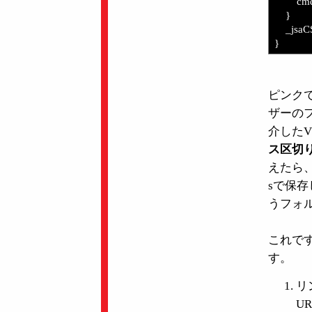
cmdArg 
}
_jsaCSc
}
ピンク
ザーの
介したV
ス区切
えたら
sで保存
うフォ
これで
す。
リ
U