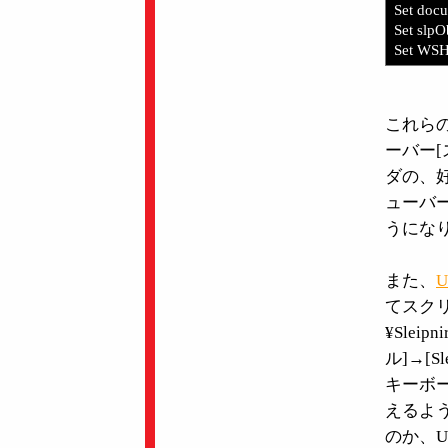
Set doc
Set slpO
Set WSH
これらの
ーバー[
ダの、
ューバー
うにな
また、
U
てスクリプト
¥Slei
ル]→[
キーボ
えるよう
のか、Us