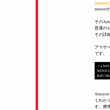
Amaz
mazo
そのAm
普通のA
その詳
アマザ
です。
＜a href
WDOCO
&dl=1&
Amaz
くわか
す。携