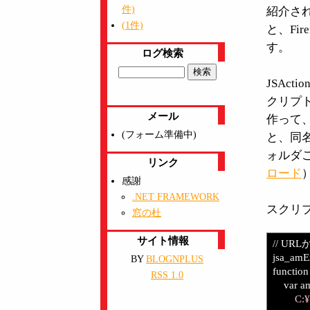
件)
紹介さ
(1件)
と、Fi
す。
ログ検索
JSAct
クリプト
メール
作って、
(フォーム準備中)
と、同名
ォルダ
リンク
ロード
感謝
.NET FRAMEWORK
スクリ
窓の杜
サイト情報
// U
jsa_amE
BY
BLOGNPLUS
function
RSS 1.0
var am 
C: