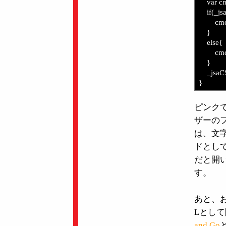
var cm
if(_jsaC
cmdArg 
}
else{
cmdArg 
}
_jsaCSc
}
ピンク
ザーの
は、文字
ドとし
だと開
す。
あと、
Lとし
and Go