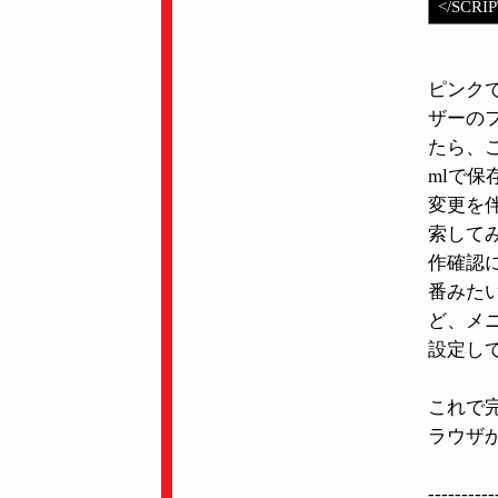
</SCRI
ピンク
ザーの
たら、こ
mlで保
変更を
索して
作確認
番みた
ど、メ
設定し
これで
ラウザ
----------