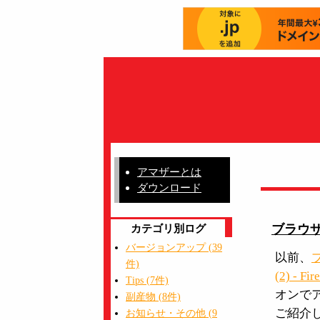
アマザーとは
ダウンロード
カテゴリ別ログ
ブラウザか
バージョンアップ (39
以前、
件)
(2) - Fir
Tips (7件)
オンで
副産物 (8件)
ご紹介
お知らせ・その他 (9