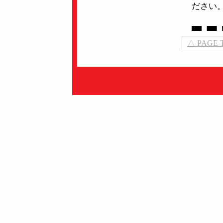
ださい
△ PAGE 
処理時間 0.042697秒