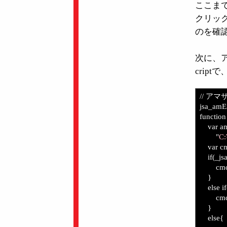
ここまでが
クリック
のを確
次に、ア
crip
// ア
jsa_amE
function
var am 
"
C
var cm
if(_jsa
cmdArg 
}
else if(
cmdArg 
}
else{