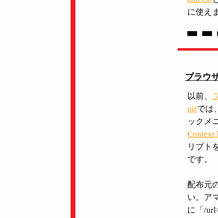
に使え
ブラウザ
以前、
ブ
nir
では
ックメ
Context
リプト
です。
配布元
い。ア
に「/u