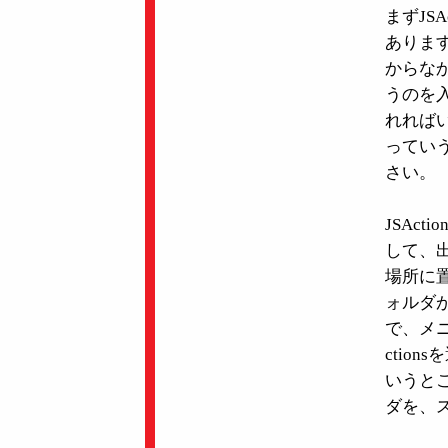
まずJS
ありま
からなかった
うのを
れればい
ってい
さい。
JSAct
して、出
場所に置
ォルダ
で、メニ
ction
いうとこ
ダを、