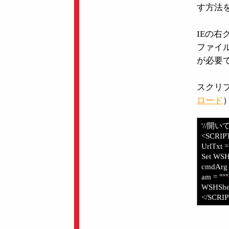
す方法
IEの
ファイ
が必要
スクリ
ロード
'//開
<SCRIP
UrlTxt 
Set WSHS
cmdArg 
am = """
WSHShe
</SCRI