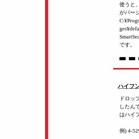
使うと、
がバー
C:¥Progr
ges¥def
Smar
です。
ハイフ
ドロッ
したん
はハイ
例) 4-52