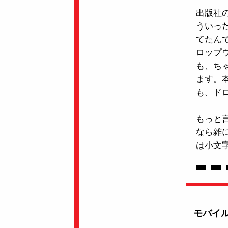
出版社
ういっ
てたん
ロップウ
も、ち
ます。本
も、ドロ
もっと
なら雑
は小文
モバイル