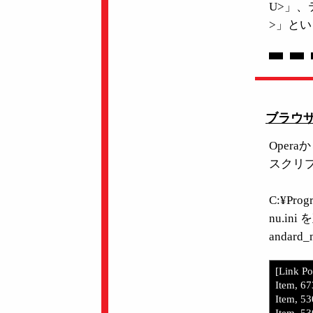
U>」、
>」と
ブラウザ
Oper
スクリ
C:¥Prog
nu.i
andar
[Link P
Item, 67
Item, 53