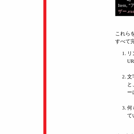
Item, 
ザー.ex
これら
すべて
リ
U
文
と
ー
何
て