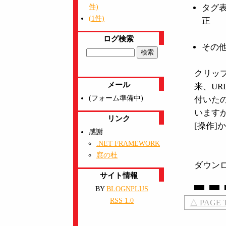
件)
タグ
(1件)
正
ログ検索
その
クリッ
メール
来、U
(フォーム準備中)
付いた
います
リンク
[操作]
感謝
.NET FRAMEWORK
窓の杜
ダウン
サイト情報
BY
BLOGNPLUS
RSS 1.0
△ PAGE 