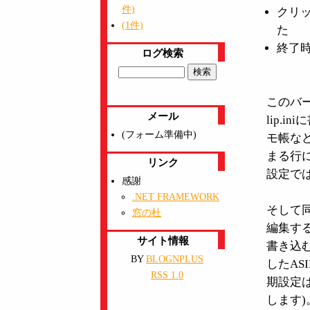
件)
クリ
(1件)
た
終了
ログ検索
このバー
メール
lip.i
(フォーム準備中)
モ帳な
まる行
リンク
設定ではht
感謝
.NET FRAMEWORK
そして同様
窓の杜
編集す
サイト情報
書き込
BY
BLOGNPLUS
したAS
RSS 1.0
期設定は
します)