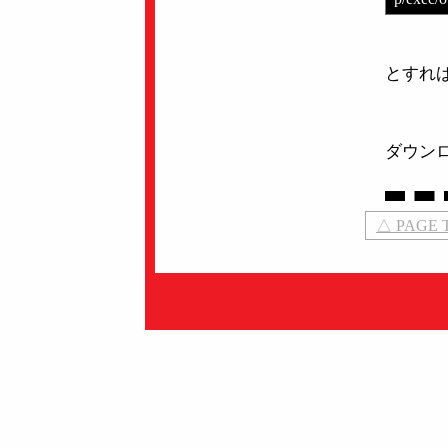
とすれ
ダウン
△ PAGE 
処理時間 0.0212秒