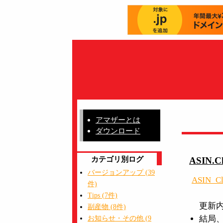
アマザーとは
ダウンロード
カテゴリ別ログ
ASIN.Cl
バージョンアップ (39
ASIN_Cl
件)
Tips (7件)
更新
副産物 (8件)
結局、
お知らせ・その他 (9